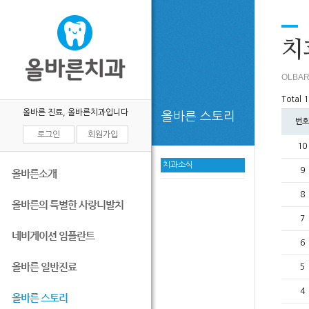
목록
치
OLBAR
Total 
올바른 진료, 올바른치과입니다
올바른 스토리
번호
로그인
회원가입
10
치과소식
9
올바른소개
8
올바른의 특별한 사랑니발치
7
네비게이션 임플란트
6
올바른 일반진료
5
4
올바른 스토리