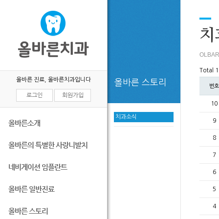
목록
치
OLBAR
Total 
올바른 진료, 올바른치과입니다
올바른 스토리
번호
로그인
회원가입
10
치과소식
9
올바른소개
8
올바른의 특별한 사랑니발치
7
네비게이션 임플란트
6
올바른 일반진료
5
4
올바른 스토리