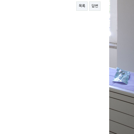
목록
답변