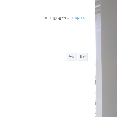
올바른 스토리
치과소식
목록
답변