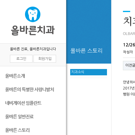
목록
치
OLBAR
12/
올바른 진료, 올바른치과입니다
올바른 스토리
작성자
로그인
회원가입
이전
치과소식
올바른소개
안녕하세
2017
올바른의 특별한 사랑니발치
병원 이
네비게이션 임플란트
올바른 일반진료
올바른 스토리