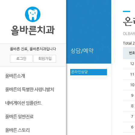
목록
온
OLBAR
Total 
올바른 진료, 올바른치과입니다
상담/예약
번호
로그인
회원가입
12
온라인상담
11
올바른소개
10
올바른의 특별한 사랑니발치
9
네비게이션 임플란트
8
올바른 일반진료
7
6
올바른 스토리