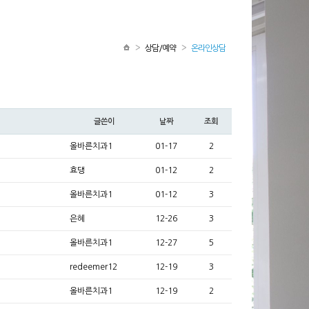
상담/예약
온라인상담
글쓴이
날짜
조회
올바른치과1
01-17
2
효댕
01-12
2
올바른치과1
01-12
3
은혜
12-26
3
올바른치과1
12-27
5
redeemer12
12-19
3
올바른치과1
12-19
2