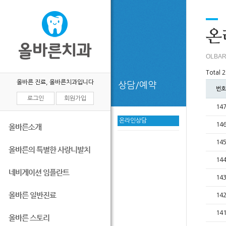
목록
온
OLBAR
Total 
올바른 진료, 올바른치과입니다
상담/예약
번호
로그인
회원가입
14
온라인상담
14
올바른소개
14
올바른의 특별한 사랑니발치
14
네비게이션 임플란트
14
올바른 일반진료
14
14
올바른 스토리