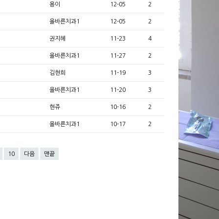
용이
12-05
2
올바른치과1
12-05
2
권지혜
11-23
4
올바른치과1
11-27
2
김현희
11-19
3
올바른치과1
11-20
3
현쥬
10-16
2
올바른치과1
10-17
2
10
다음
맨끝