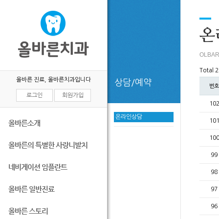
목록
온
OLBAR
Total 
올바른 진료, 올바른치과입니다
상담/예약
번호
로그인
회원가입
10
온라인상담
10
올바른소개
10
올바른의 특별한 사랑니발치
99
네비게이션 임플란트
98
올바른 일반진료
97
96
올바른 스토리