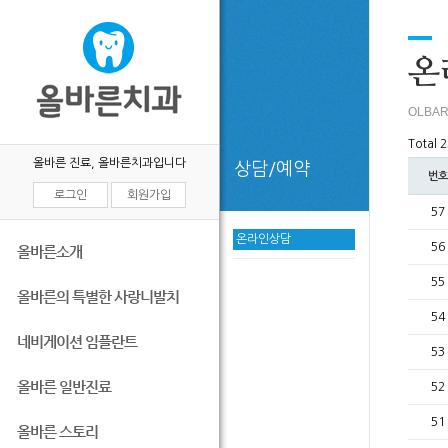
목록
온
OLBAR
Total 
올바른 진료, 올바른치과입니다
상담/예약
번호
로그인
회원가입
57
온라인상담
56
올바른소개
55
올바른의 특별한 사랑니발치
54
네비게이션 임플란트
53
올바른 일반진료
52
51
올바른 스토리