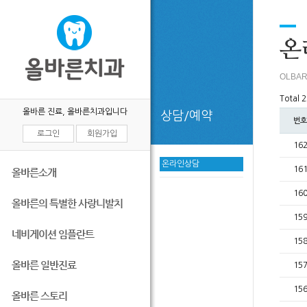
목록
온
OLBAR
Total 
올바른 진료, 올바른치과입니다
상담/예약
번호
로그인
회원가입
16
온라인상담
16
올바른소개
16
올바른의 특별한 사랑니발치
15
네비게이션 임플란트
15
올바른 일반진료
15
15
올바른 스토리