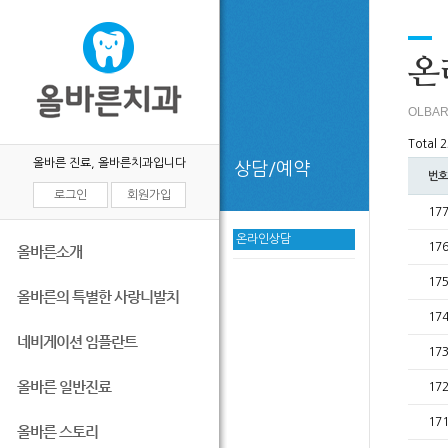
목록
온
OLBAR
Total 
올바른 진료, 올바른치과입니다
상담/예약
번호
로그인
회원가입
17
온라인상담
17
올바른소개
17
올바른의 특별한 사랑니발치
17
네비게이션 임플란트
17
올바른 일반진료
17
17
올바른 스토리