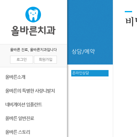
비
올바른 진료, 올바른치과입니다
상담/예약
로그인
회원가입
온라인상담
올바른소개
올바른의 특별한 사랑니발치
네비게이션 임플란트
올바른 일반진료
올바른 스토리