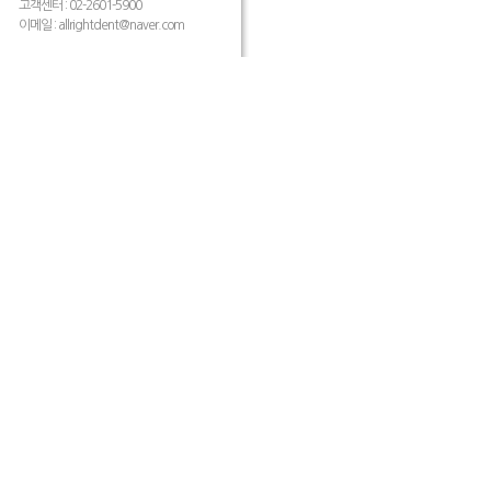
고객센터 : 02-2601-5900
이메일 :
allrightdent@naver.com