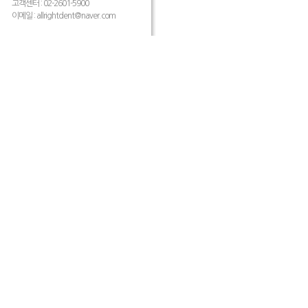
고객센터 : 02-2601-5900
이메일 :
allrightdent@naver.com