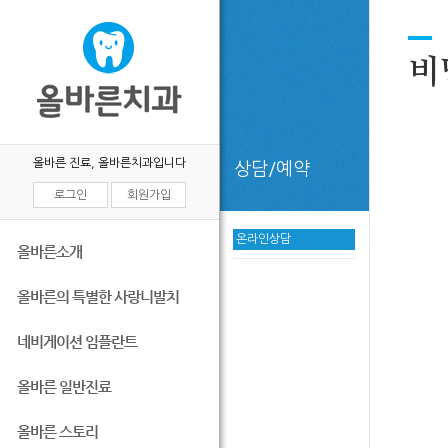
비
올바른 진료, 올바른치과입니다
상담/예약
로그인
회원가입
온라인상담
올바른소개
올바른의 특별한 사랑니발치
네비게이션 임플란트
올바른 일반진료
올바른 스토리