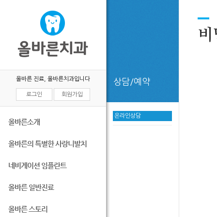
비
올바른 진료, 올바른치과입니다
상담/예약
로그인
회원가입
온라인상담
올바른소개
올바른의 특별한 사랑니발치
네비게이션 임플란트
올바른 일반진료
올바른 스토리