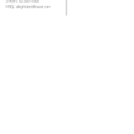
고객센터 : 02-2601-5900
이메일 :
allrightdent@naver.com