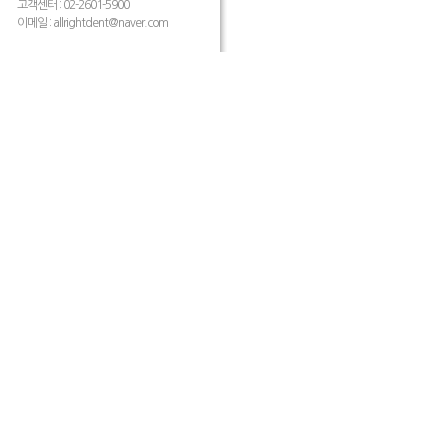
고객센터 : 02-2601-5900
이메일 :
allrightdent@naver.com