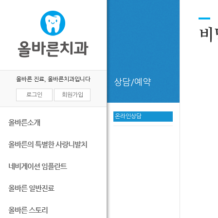
비
올바른 진료, 올바른치과입니다
상담/예약
로그인
회원가입
온라인상담
올바른소개
올바른의 특별한 사랑니발치
네비게이션 임플란트
올바른 일반진료
올바른 스토리