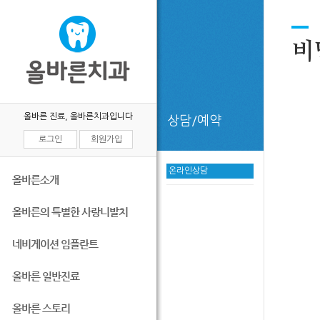
비
올바른 진료, 올바른치과입니다
상담/예약
로그인
회원가입
온라인상담
올바른소개
올바른의 특별한 사랑니발치
네비게이션 임플란트
올바른 일반진료
올바른 스토리