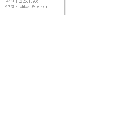
고객센터 : 02-2601-5900
이메일 :
allrightdent@naver.com