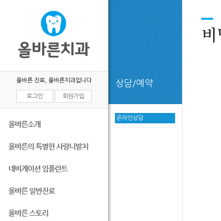
비
올바른 진료, 올바른치과입니다
상담/예약
로그인
회원가입
온라인상담
올바른소개
올바른의 특별한 사랑니발치
네비게이션 임플란트
올바른 일반진료
올바른 스토리