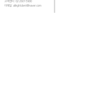
고객센터 : 02-2601-5900
이메일 :
allrightdent@naver.com