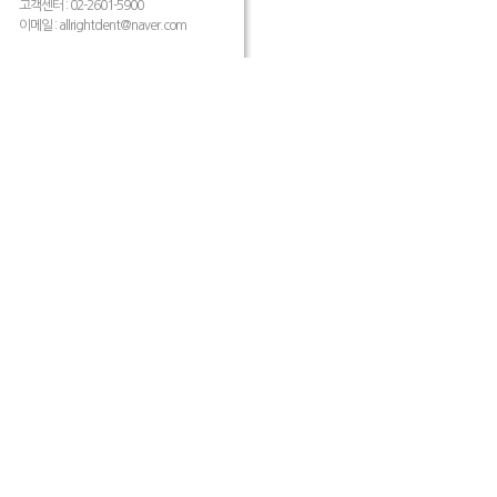
고객센터 : 02-2601-5900
이메일 :
allrightdent@naver.com