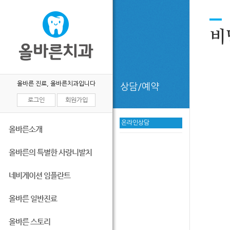
비
올바른 진료, 올바른치과입니다
상담/예약
로그인
회원가입
온라인상담
올바른소개
올바른의 특별한 사랑니발치
네비게이션 임플란트
올바른 일반진료
올바른 스토리