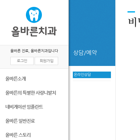
비
올바른 진료, 올바른치과입니다
상담/예약
로그인
회원가입
온라인상담
올바른소개
올바른의 특별한 사랑니발치
네비게이션 임플란트
올바른 일반진료
올바른 스토리