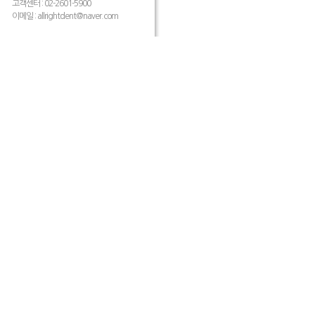
고객센터 : 02-2601-5900
이메일 :
allrightdent@naver.com