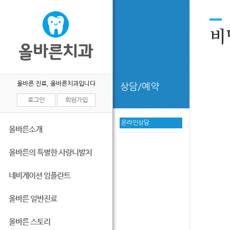
비
올바른 진료, 올바른치과입니다
상담/예약
로그인
회원가입
온라인상담
올바른소개
올바른의 특별한 사랑니발치
네비게이션 임플란트
올바른 일반진료
올바른 스토리