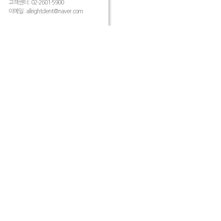
고객센터 : 02-2601-5900
이메일 :
allrightdent@naver.com