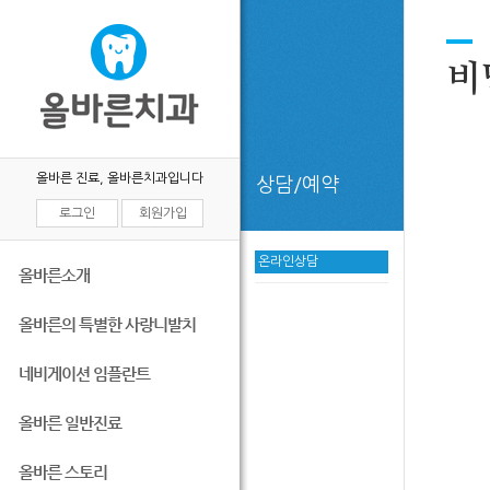
비
올바른 진료, 올바른치과입니다
상담/예약
로그인
회원가입
온라인상담
올바른소개
올바른의 특별한 사랑니발치
네비게이션 임플란트
올바른 일반진료
올바른 스토리