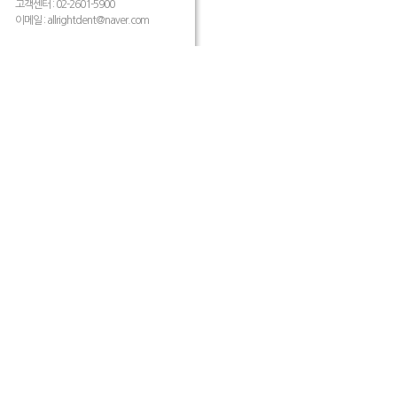
고객센터 : 02-2601-5900
이메일 :
allrightdent@naver.com