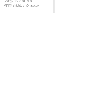
고객센터 : 02-2601-5900
이메일 :
allrightdent@naver.com