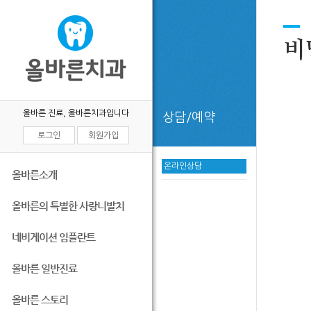
비
올바른 진료, 올바른치과입니다
상담/예약
로그인
회원가입
온라인상담
올바른소개
올바른의 특별한 사랑니발치
네비게이션 임플란트
올바른 일반진료
올바른 스토리