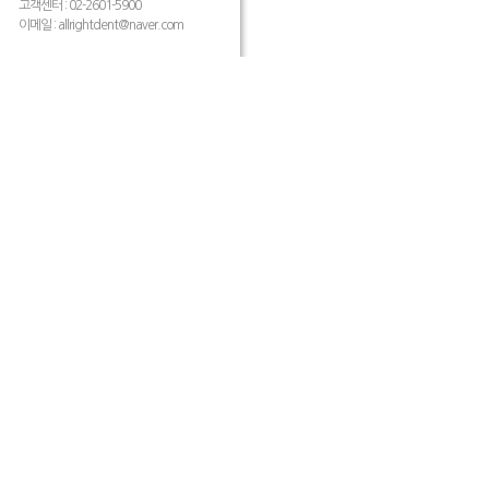
고객센터 : 02-2601-5900
이메일 :
allrightdent@naver.com