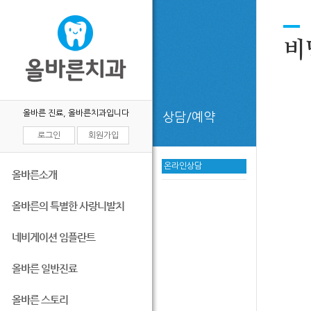
비
올바른 진료, 올바른치과입니다
상담/예약
로그인
회원가입
온라인상담
올바른소개
올바른의 특별한 사랑니발치
네비게이션 임플란트
올바른 일반진료
올바른 스토리