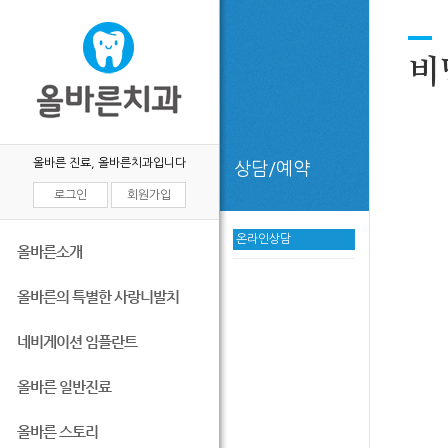
비
올바른 진료, 올바른치과입니다
상담/예약
로그인
회원가입
온라인상담
올바른소개
올바른의 특별한 사랑니발치
네비게이션 임플란트
올바른 일반진료
올바른 스토리