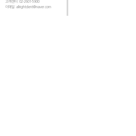
고객센터 : 02-2601-5900
이메일 :
allrightdent@naver.com