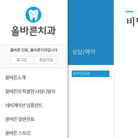
비
올바른 진료, 올바른치과입니다
상담/예약
로그인
회원가입
온라인상담
올바른소개
올바른의 특별한 사랑니발치
네비게이션 임플란트
올바른 일반진료
올바른 스토리