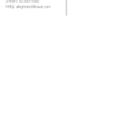
고객센터 : 02-2601-5900
이메일 :
allrightdent@naver.com