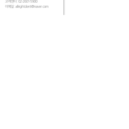
고객센터 : 02-2601-5900
이메일 :
allrightdent@naver.com