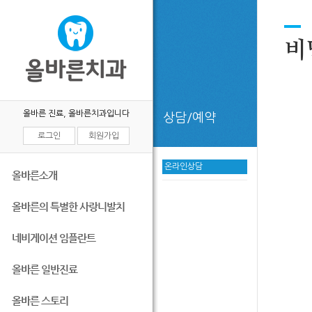
비
올바른 진료, 올바른치과입니다
상담/예약
로그인
회원가입
온라인상담
올바른소개
올바른의 특별한 사랑니발치
네비게이션 임플란트
올바른 일반진료
올바른 스토리