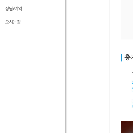
상담/예약
오시는길
충