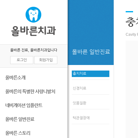
충
Cavity F
올바른 진료, 올바른치과입니다
올바른 일반진료
로그인
회원가입
충치치료
올바른소개
신경치료
올바른의 특별한 사랑니발치
잇몸질환
네비게이션 임플란트
턱관절장애
올바른 일반진료
올바른 스토리