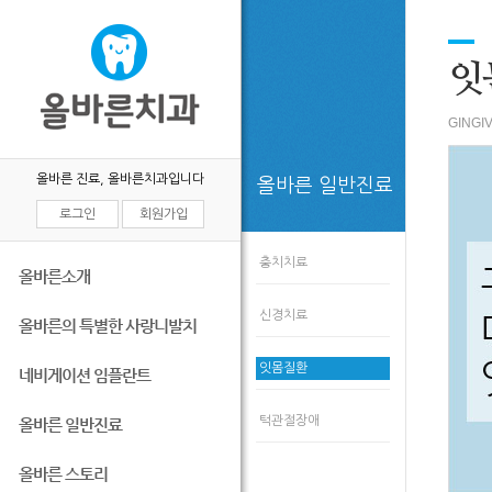
잇
GINGI
올바른 진료, 올바른치과입니다
올바른 일반진료
로그인
회원가입
충치치료
올바른소개
신경치료
올바른의 특별한 사랑니발치
잇몸질환
네비게이션 임플란트
턱관절장애
올바른 일반진료
올바른 스토리