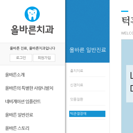
턱
WELCO
올바른 진료, 올바른치과입니다
올바른 일반진료
로그인
회원가입
충치치료
올바른소개
신경치료
올바른의 특별한 사랑니발치
잇몸질환
네비게이션 임플란트
턱관절장애
올바른 일반진료
올바른 스토리